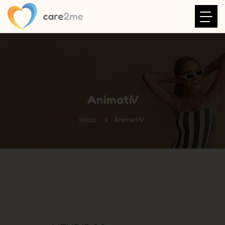
AnimatiV
Início
AnimatiV