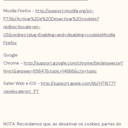
Mozilla Firefox -
http://support.mozilla.org/pt-
PT/kb/Activar%20e%20Desactivar%20cookies?
redirectlocale=en-
US&redirectslug=Enabling+and+disabling+cookiesMozilla
Firefox
Google
Chrome -
http://support.google.com/chrome/bin/answer.py?
hl=pt&answer=95647&topic=14666&ctx=topic
Safari Web e IOS -
http://support.apple.com/kb/HT1677?
viewlocale=pt_PT
NOTA: Recordamos que, ao desativar os cookies, partes do