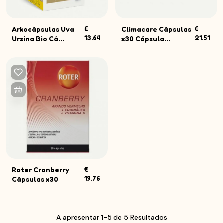
Arkocápsulas Uva
€
Climacare Cápsulas
€
13.64
21.51
Ursina Bio Cá...
x30 Cápsula...
Roter Cranberry
€
19.76
Cápsulas x30
A apresentar 1-5 de 5 Resultados