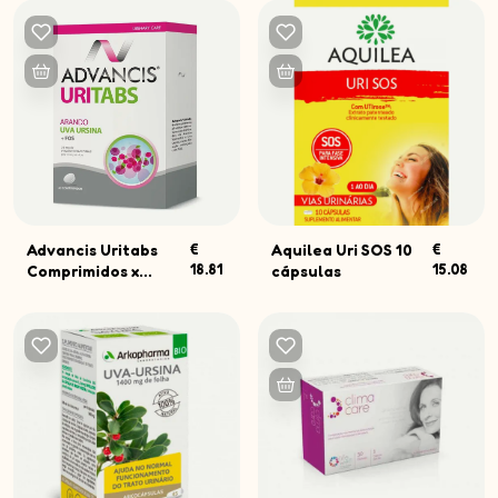
Advancis Uritabs
€
Aquilea Uri SOS 10
€
18.81
15.08
Comprimidos x...
cápsulas