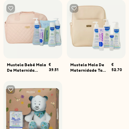
Mustela Bebé Mala
€
Mustela Mala De
€
39.51
52.70
De Maternida...
Maternidade Ta...