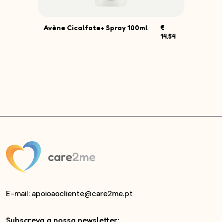
Avène Cicalfate+ Spray 100ml
€
Neu
.06
14.54
Pro.
E-mail
: apoioaocliente@care2me.pt
Subscreva a nossa newsletter: