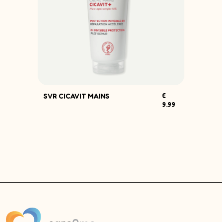
Adv
SVR CICAVIT MAINS
€
.35
9.99