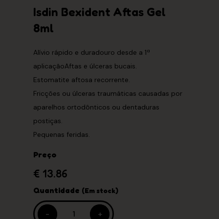
Isdin Bexident Aftas Gel
8ml
Alívio rápido e duradouro desde a 1ª
aplicaçãoAftas e úlceras bucais.
Estomatite aftosa recorrente.
Fricções ou úlceras traumáticas causadas por
aparelhos ortodônticos ou dentaduras
postiças.
Pequenas feridas.
Preço
€ 13.86
Quantidade
(Em stock)
-
-
+
+