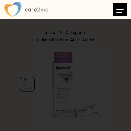
Início
Categoria
Isdin Bexident Aftas Gel 8ml