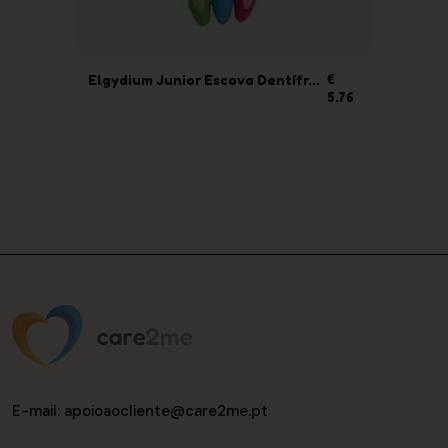
Elgydium Junior Escova Dentífr...
€
Elm
.96
5.76
E-mail
: apoioaocliente@care2me.pt