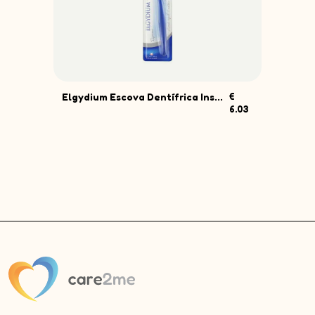
Elgydium Escova Dentífrica Ins...
€
Elg
.74
6.03