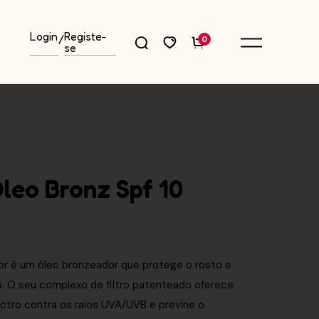
Login
Registe-
/
0
se
leo Bronz Spf 10
r é um óleo bronzeador que protege o rosto e
s. O seu complexo de filtro patenteado oferece
tro contra os raios UVA/UVB e previne o