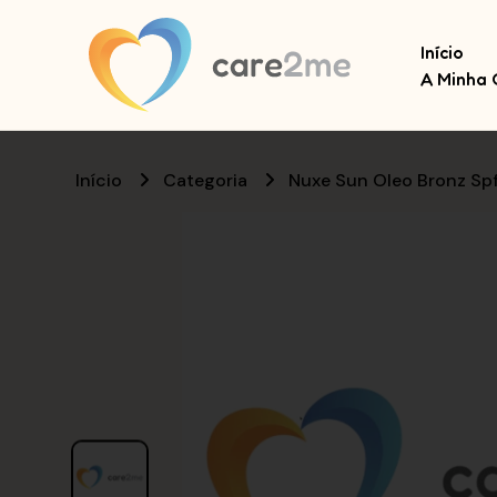
Início
A Minha 
Início
Categoria
Nuxe Sun Oleo Bronz Sp