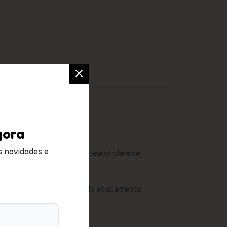
gora
s novidades e
u complexo de filtro patenteado oferece
o prematuro da pele.
ealça o bronzeado com um belo acabamento