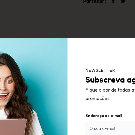
Partilhar:
Descrição
Nuxe Sun Oleo Bronz Spf 10 150mL
NEWSLETTER
Subscreva a
Fique a par de todas a
nzeador que protege o rosto e o corpo dos raios solares. O se
promoções!
spectro contra os raios UVA/UVB e previne o fotoenvelheciment
a gordurosa na pele, a sua textura irresistível nutre a pele e r
Endereço de e-mail
acetinado.