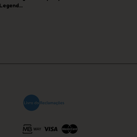
COMPRAR
Legend...
Dourado 