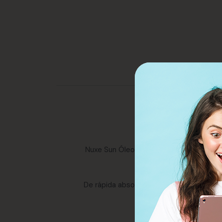
Nuxe Sun Óleo Bronzeador é um óleo bro
proteção de amplo e
De rápida absorção e sem deixar películ