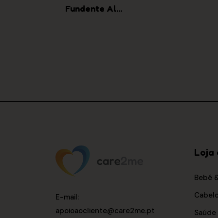
COMPRAR
Fundente Al...
Loja 
Bebé 
Cabel
E-mail
:
apoioaocliente@care2me.pt
Saúde