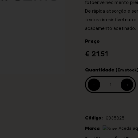
fotoenvelhecimento pre
De rápida absorção e sem
textura irresistível nut
acabamento acetinado.
Preço
€ 21.51
Quantidade
(Em stock
-
-
+
+
Código:
6935825
Marca
Aceda aqu