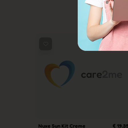
€ 47.25
Nuxe Sun Kit Creme
€ 19.3