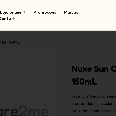
Loja online
Promoções
Marcas
Conta
f 10 150mL
Nuxe Sun O
150mL
Nuxe Sun Óleo Bronzeado
o corpo dos raios solare
proteção de amplo espec