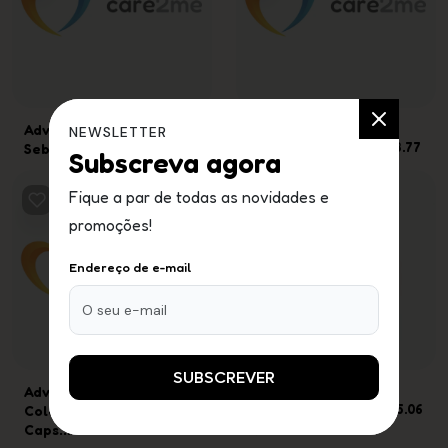
Advancis Capilar
€
Advancis Capilar
€
NEWSLETTER
17.37
18.77
Sebum Ch 250M...
Sensitive Ch ...
Subscreva agora
Fique a par de todas as novidades e
promoções!
Endereço de e-mail
SUBSCREVER
Advancis
€
Advancis
€
22.46
35.06
Colesterim Ultra
Colesterim Ultra
Caps...
Arro...