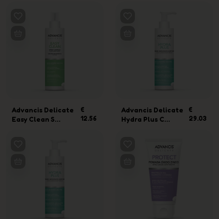
Advancis Delicate
€
Advancis Delicate
€
12.56
29.03
Easy Clean S...
Hydra Plus C...