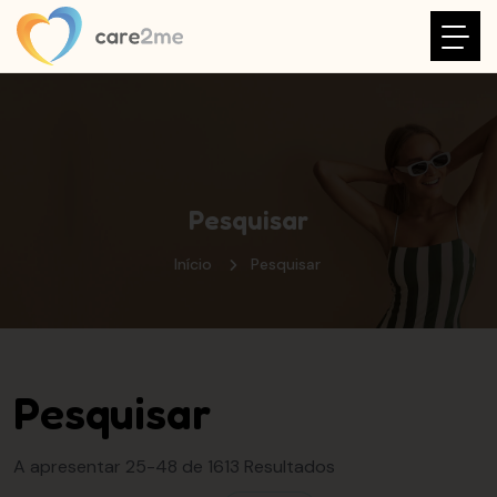
Pesquisar
Início
Pesquisar
Pesquisar
A apresentar 25-48 de 1613 Resultados