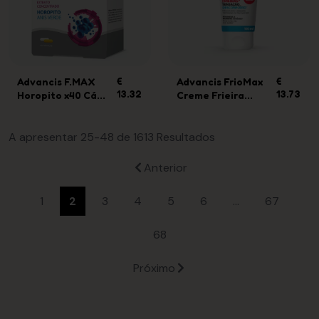
Advancis F.MAX
€
Advancis FrioMax
€
13.32
13.73
Horopito x40 Cá...
Creme Frieira...
A apresentar 25-48 de 1613 Resultados
Anterior
1
2
3
4
5
6
...
67
68
Próximo