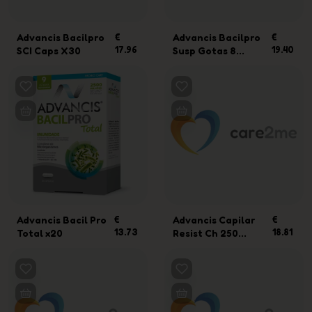
Advancis Bacilpro
€
Advancis Bacilpro
€
17.96
19.40
SCI Caps X30
Susp Gotas 8...
Advancis Bacil Pro
€
Advancis Capilar
€
13.73
18.81
Total x20
Resist Ch 250...