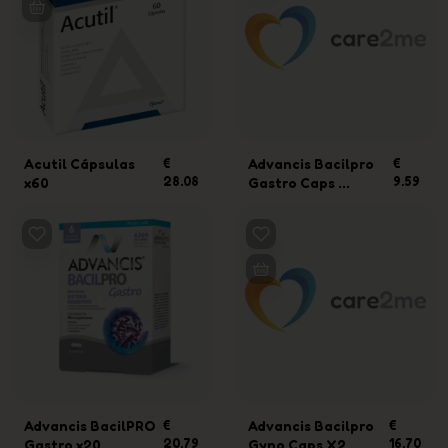
Acutil Cápsulas
€
Advancis Bacilpro
€
28.08
9.59
x60
Gastro Caps ...
Advancis BacilPRO
€
Advancis Bacilpro
€
20.79
16.70
Gastro x20
Gyno Caps X2...