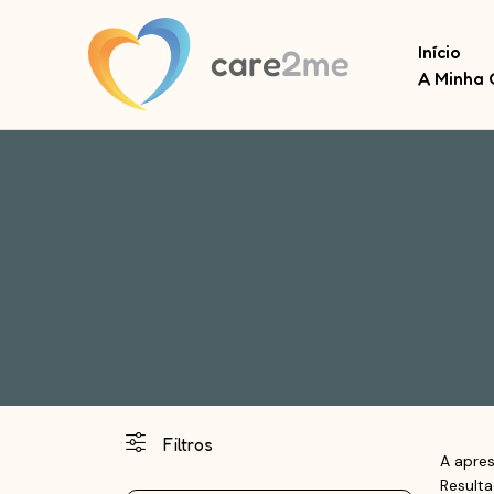
Início
A Minha 
Filtros
A apres
Result