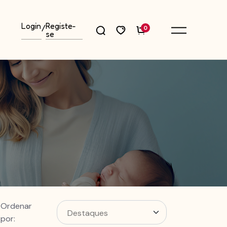
Login
Registe-
/
0
se
Ordenar
por: