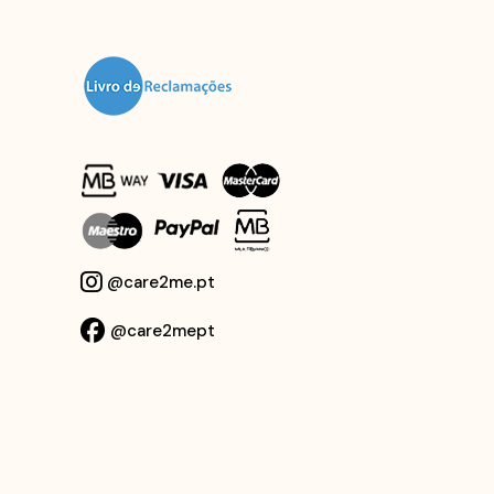
@care2me.pt
@care2mept