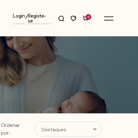
Login
Registe-
/
0
se
Ordenar
por: