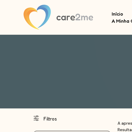
Início
A Minha 
Filtros
A apre
Result