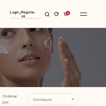
Login
Registe-
/
0
se
Ordenar
por: