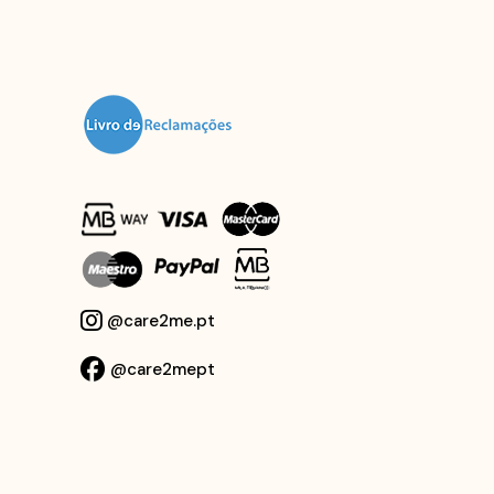
@care2me.pt
@care2mept