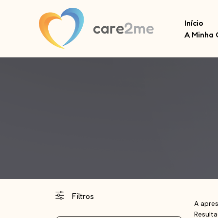
Início
A Minha 
Filtros
A apres
Result