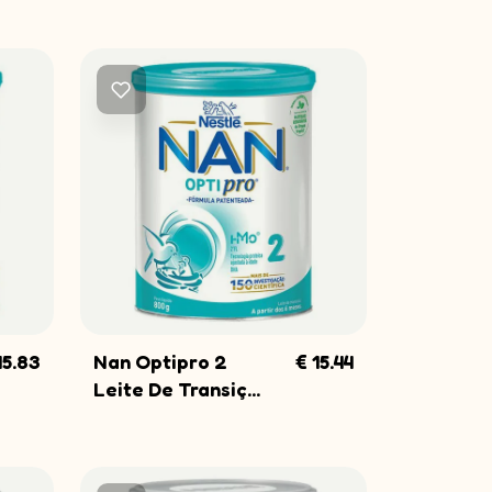
15.83
Nan Optipro 2
€ 15.44
COMPRAR
Leite De Transiç...