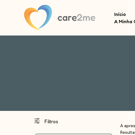
Início
A Minha 
Filtros
A apres
Result