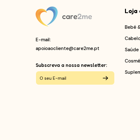
Loja 
Bebé 
Cabel
E-mail
:
apoioaocliente@care2me.pt
Saúde
Cosmé
Subscreva a nossa newsletter:
Suple
2026
© Care2Me, Todos os direitos reservado