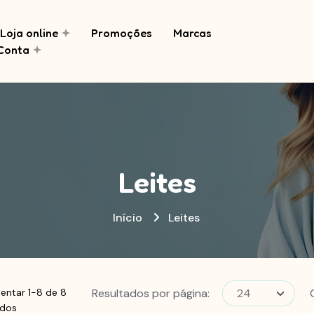
Loja online
Promoções
Marcas
Conta
Leites
Início
Leites
Resultados por página:
entar 1-8 de 8
ados