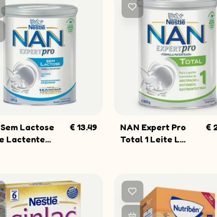
Subscreva a
Fique a par de todas a
promoções!
Endereço de e-mail
SUBSCRE
 Sem Lactose
€ 13.49
NAN Expert Pro
€ 
COMPRAR
COMPRAR
e Lactente...
Total 1 Leite L...