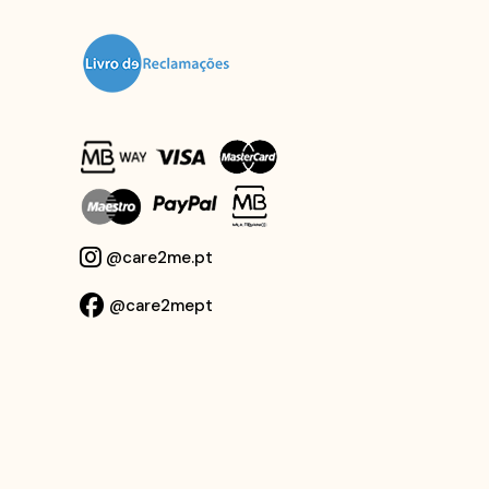
@care2me.pt
@care2mept
Desenvolvido por
Fidelizarte
.