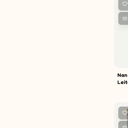
Nan
Leit