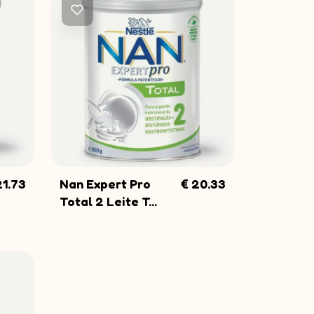
gora
s novidades e
VER
21.73
Nan Expert Pro
€ 20.33
COMPRAR
Total 2 Leite T...