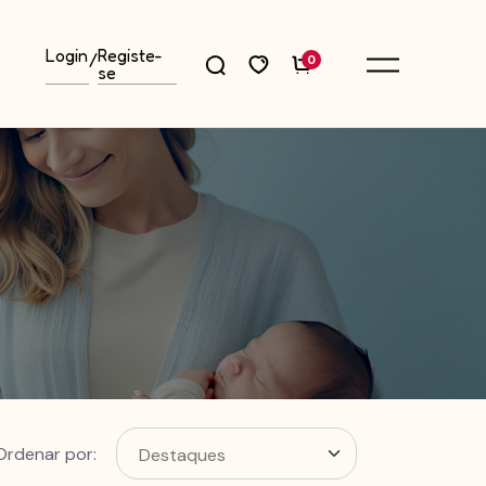
Login
Registe-
/
0
se
Ordenar por: