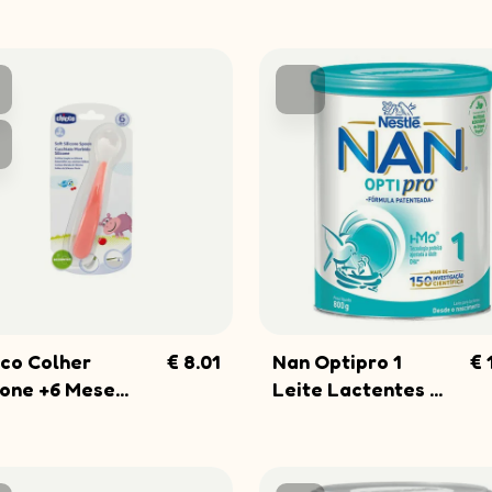
co Colher
€ 8.01
Nan Optipro 1
€ 
COMPRAR
COMPRAR
cone +6 Mese...
Leite Lactentes ...
NEWSLETTER