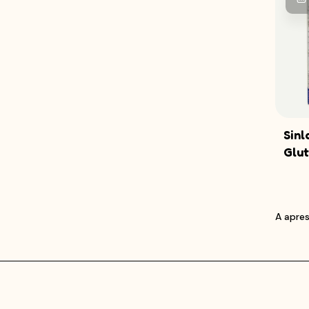
Sinl
Glu
A apres