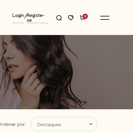
Login
Registe-
/
0
se
Ordenar por: