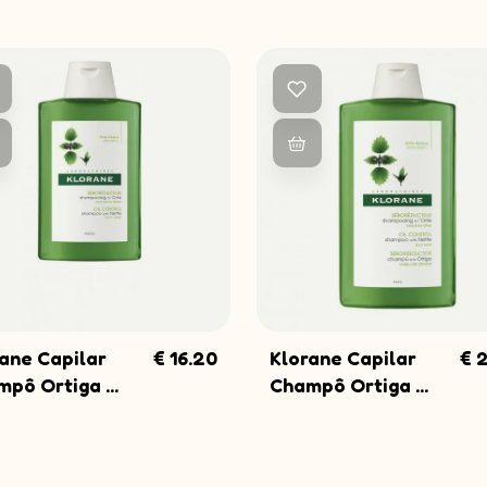
NEWSLETTER
Subscreva a
Fique a par de todas a
promoções!
Endereço de e-mail
ane Capilar
€ 16.20
Klorane Capilar
€ 
COMPRAR
COMPRAR
pô Ortiga ...
Champô Ortiga ...
SUBSCRE