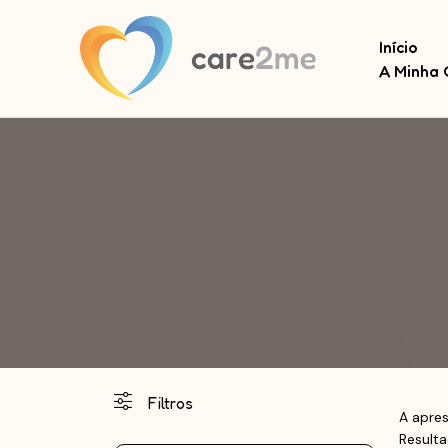
Início
A Minha 
Filtros
A apres
Result