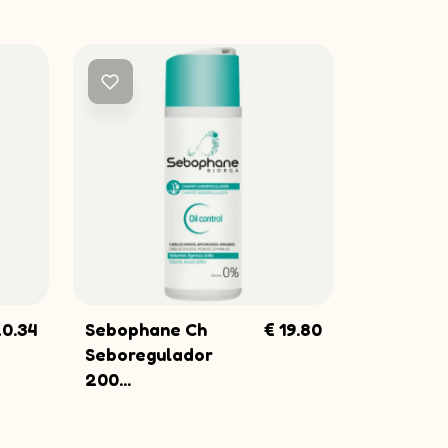
gora
s novidades e
20.34
Sebophane Ch
€ 19.80
COMPRAR
Seboregulador
200...
VER