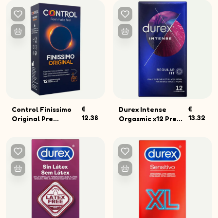
Control Finissimo
€
Durex Intense
€
12.38
13.32
Original Pre...
Orgasmic x12 Pre...