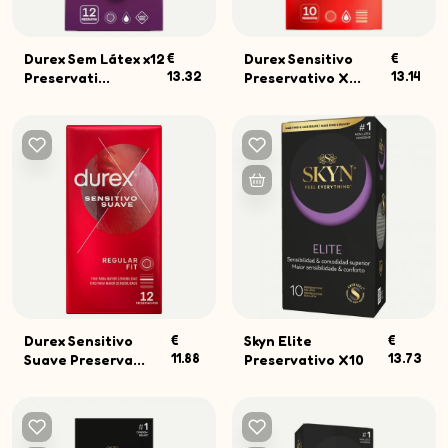
Durex Sem Látex x12
€
Durex Sensitivo
€
13.32
13.14
Preservati...
Preservativo X...
Durex Sensitivo
€
Skyn Elite
€
11.88
13.73
Suave Preserva...
Preservativo X10